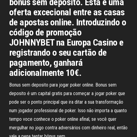
bónus sem depósito. Esta é uma
oferta excecional entre as casas
de apostas online. Introduzindo o
código de promoção
JOHNNYBET na Europa Casino e
registrando o seu cartão de
pagamento, ganhará
adicionalmente 10€.
Bonus sem deposito para jogar poker online. Bonus sem
deposito é um capital gratis para começar a jogar poker que
pode ser o ponto principal que ira ditar a sua transformação
num jogador professional de poker. Isso não importa a quanto
tempo voce conhece o poker online afinal, se você quer
mergulhar no jogo contra adversários com dinheiro real, então
vale a pena tentar bônus sem