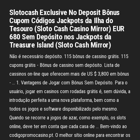
Slotocash Exclusive No Deposit Bônus
Cupom Códigos Jackpots da Ilha do
Tesouro (Sloto Cash Casino Mirror) EUR
680 Sem Depósito nos Jackpots da
Treasure Island (Sloto Cash Mirror)
Não é necessário depósito. 115 bônus de cassino grátis. 115
cupons grátis - Bônus de cassino sem depósito. Lista de
cassinos on-line que oferecem mais de US $ 3,800 em bônus
- … 1. Vantagens de Jogar com Bónus Sem Depósito. Para o
usuário, jogar em casinos com rodadas grátis é, sem dúvida, a
introdução perfeita a uma nova plataforma, bem como a
todos os jogos e software disponibilizado pelo mesmo.
Quando se recorre a jogos de azar, como exemplo, os slots
online, deve ter em conta que cada casa de … Bem-vindo ao
codigopromocasino.pt. O melhor sítio online para encontrar os