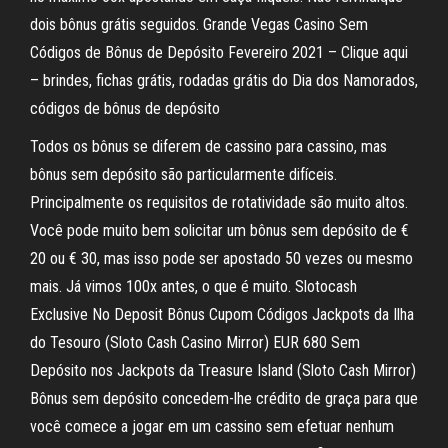
dois bônus grátis seguidos. Grande Vegas Casino Sem
Códigos de Bônus de Depósito Fevereiro 2021 – Clique aqui
– brindes, fichas grátis, rodadas grátis do Dia dos Namorados,
códigos de bônus de depósito
Todos os bônus se diferem de cassino para cassino, mas
bônus sem depósito são particularmente difíceis.
Principalmente os requisitos de rotatividade são muito altos.
Você pode muito bem solicitar um bônus sem depósito de €
20 ou € 30, mas isso pode ser apostado 50 vezes ou mesmo
mais. Já vimos 100x antes, o que é muito. Slotocash
Exclusive No Deposit Bônus Cupom Códigos Jackpots da Ilha
do Tesouro (Sloto Cash Casino Mirror) EUR 680 Sem
Depósito nos Jackpots da Treasure Island (Sloto Cash Mirror)
Bônus sem depósito concedem-lhe crédito de graça para que
você comece a jogar em um cassino sem efetuar nenhum