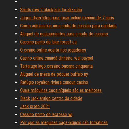
Saints row 2 blackjack localização
Jogos divertidos para jogar online menino de 7 anos
Como administrar uma noite de cassino para caridade
Aluguel de equipamentos para a noite do cassino
Cassino perto de lake forest ca
O casino online aceita-nos jogadores
Casino online canadá dinheiro real paypal
Tartaruga lago cassino bacana cinquenta
Aluguel de mesa de pôquer buffalo ny
Refúgio royalton riviera cancun casino
Quais máquinas caça-níqueis são as melhores
Black jack antigo centro da cidade
Jack preto 2021
Cassino perto de lacrosse wi
Por que as máquinas caça-níqueis são temáticas