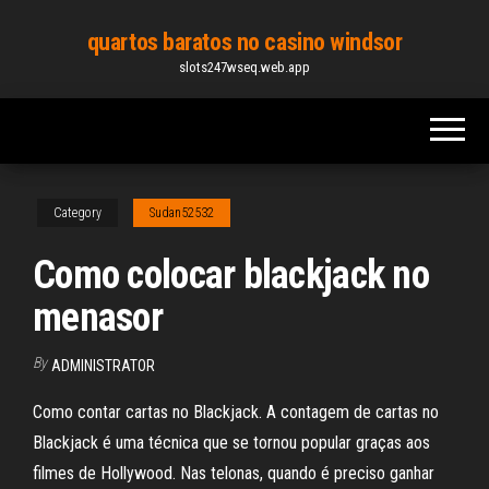
Skip
quartos baratos no casino windsor
to
slots247wseq.web.app
the
content
Category
Sudan52532
Como colocar blackjack no
menasor
By
ADMINISTRATOR
Como contar cartas no Blackjack. A contagem de cartas no
Blackjack é uma técnica que se tornou popular graças aos
filmes de Hollywood. Nas telonas, quando é preciso ganhar