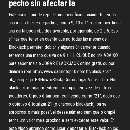
pecho sin afectar la
Esta acción puede reportarnos beneficios cuando tenemos
una mano fuerte de partida, como 9, 10 u 11 y el crupier tiene
una carta bocarriba desfavorable, por ejemplo, de 2 a 6. Eso
sí, hay que tener en cuenta que no todas las mesas de
Blackjack permiten doblar, y algunas únicamente cuando
tenemos una mano que va de 9 a 11. CLIQUE no link ABAIXO
para saber mais e JOGAR BLACKJACK online grátis ou por
dinheiro real: http://www.casinotop10.com.br/blackjack?
pk_campaign=BRHowtoBlackj Como Jogar Vinte e Um. No
blackjack o jogador enfrenta o crupiê, em vez de outros
jogadores. O jogo é também conhecido como “21”, dado que
o objetivo é totalizar 21 (o chamado blackjack), ou se
aproximar o mais possível desse número sem que o crupiê
tenha um valor mais próximo e sem exceder este valor. En
este video aprende como jugar y apostar al Blackjack en los