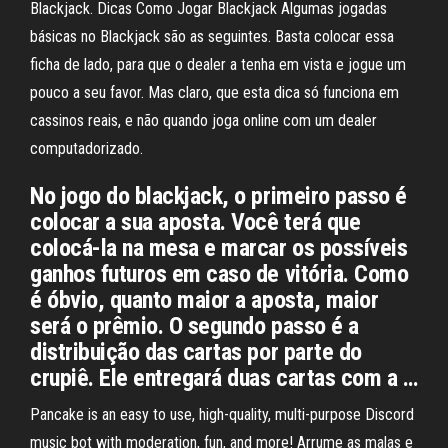
Blackjack. Dicas Como Jogar Blackjack Algumas jogadas
básicas no Blackjack são as seguintes. Basta colocar essa
ficha de lado, para que o dealer a tenha em vista e jogue um
pouco a seu favor. Mas claro, que esta dica só funciona em
cassinos reais, e não quando joga online com um dealer
computadorizado.
No jogo do blackjack, o primeiro passo é
colocar a sua aposta. Você terá que
colocá-la na mesa e marcar os possíveis
ganhos futuros em caso de vitória. Como
é óbvio, quanto maior a aposta, maior
será o prêmio. O segundo passo é a
distribuição das cartas por parte do
crupiê. Ele entregará duas cartas com a …
Pancake is an easy to use, high-quality, multi-purpose Discord
music bot with moderation, fun, and more! Arrume as malas e