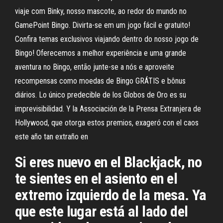
viaje com Binky, nosso mascote, ao redor do mundo no
GamePoint Bingo. Divirta-se em um jogo fácil e gratuito!
Confira temas exclusivos viajando dentro do nosso jogo de
Bingo! Oferecemos a melhor experiência e uma grande
aventura no Bingo, então junte-se a nós e aproveite
recompensas como moedas de Bingo GRÁTIS e bônus
diários. Lo único predecible de los Globos de Oro es su
imprevisibilidad. Y la Associación de la Prensa Extranjera de
Hollywood, que otorga estos premios, exageró con el caos
este año tan extraño en
Si eres nuevo en el Blackjack, no
te sientes en el asiento en el
extremo izquierdo de la mesa. Ya
que este lugar está al lado del