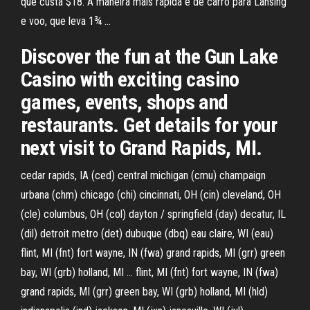
que custa $18. A maneira mais rápida é de carro para Lansing
e voo, que leva 1¾ …
Discover the fun at the Gun Lake
Casino with exciting casino
games, events, shops and
restaurants. Get details for your
next visit to Grand Rapids, MI.
cedar rapids, IA (ced) central michigan (cmu) champaign
urbana (chm) chicago (chi) cincinnati, OH (cin) cleveland, OH
(cle) columbus, OH (col) dayton / springfield (day) decatur, IL
(dil) detroit metro (det) dubuque (dbq) eau claire, WI (eau)
flint, MI (fnt) fort wayne, IN (fwa) grand rapids, MI (grr) green
bay, WI (grb) holland, MI … flint, MI (fnt) fort wayne, IN (fwa)
grand rapids, MI (grr) green bay, WI (grb) holland, MI (hld)