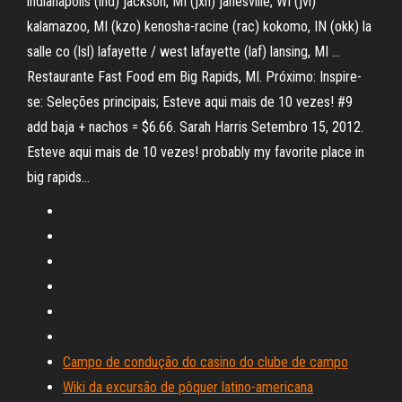
indianapolis (ind) jackson, MI (jxn) janesville, WI (jvl)
kalamazoo, MI (kzo) kenosha-racine (rac) kokomo, IN (okk) la
salle co (lsl) lafayette / west lafayette (laf) lansing, MI …
Restaurante Fast Food em Big Rapids, MI. Próximo: Inspire-
se: Seleções principais; Esteve aqui mais de 10 vezes! #9
add baja + nachos = $6.66. Sarah Harris Setembro 15, 2012.
Esteve aqui mais de 10 vezes! probably my favorite place in
big rapids…
Campo de condução do casino do clube de campo
Wiki da excursão de pôquer latino-americana