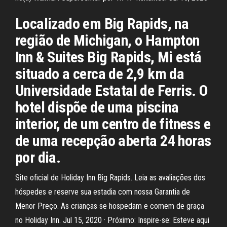
Localizado em Big Rapids, na
região de Michigan, o Hampton
Inn & Suites Big Rapids, Mi está
situado a cerca de 2,9 km da
Universidade Estatal de Ferris. O
hotel dispõe de uma piscina
interior, de um centro de fitness e
de uma recepção aberta 24 horas
por dia.
Site oficial de Holiday Inn Big Rapids. Leia as avaliações dos
hóspedes e reserve sua estadia com nossa Garantia de
Menor Preço. As crianças se hospedam e comem de graça
no Holiday Inn. Jul 15, 2020 · Próximo: Inspire-se: Esteve aqui