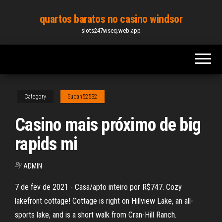
Skip
quartos baratos no casino windsor
to
slots247wseq.web.app
the
content
Category
Sudan52532
Casino mais próximo de big
rapids mi
By
ADMIN
7 de fev de 2021 - Casa/apto inteiro por R$747. Cozy
lakefront cottage! Cottage is right on Hillview Lake, an all-
sports lake, and is a short walk from Cran-Hill Ranch.