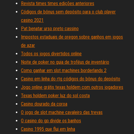
Revista times times edições anteriores
Códigos de bônus sem depósito para o club player
casino 2021
Pat benatar urso preto cassino
Impostos estaduais de oregon sobre ganhos em jogos
de azar
Todos os jogos divertidos online
Noite de poker no guia de troféus de inventário
Como ganhar em slot machines borderlands 2
Casino em linha do rtg códigos do bônus do depósito
Jogo online grátis texas holdem com outros jogadores
Texas holdem poker luz do sol costa
Casino dourado da coroa
O jogo de slot machine cavaleiro das trevas
O casino do gp divide os banhos
Casino 1995 que flui em linha