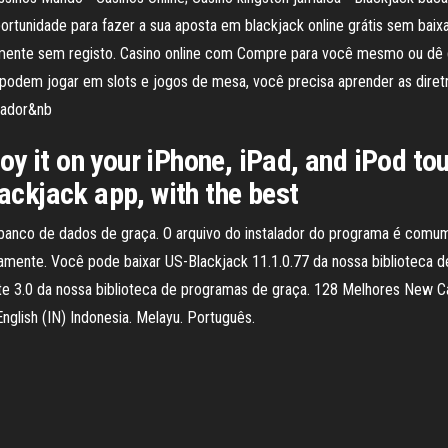
rtunidade para fazer a sua aposta em blackjack online grátis sem baixar
amente sem registo. Casino online com Compre para você mesmo ou dê d
podem jogar em slots e jogos de mesa, você precisa aprender as diretri
tador&nb
y it on your iPhone, iPad, and iPod tou
lackjack app, with the best
o banco de dados de graça. O arquivo do instalador do programa é com
amente. Você pode baixar US-Blackjack 11.1.0.77 da nossa biblioteca d
ite 3.0 da nossa biblioteca de programas de graça. 128 Melhores New C
nglish (IN) Indonesia. Melayu. Português.