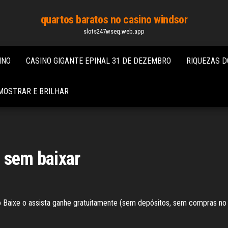
quartos baratos no casino windsor
slots247wseq.web.app
INO
CASINO GIGANTE EPINAL 31 DE DEZEMBRO
RIQUEZAS D
MOSTRAR E BRILHAR
 sem baixar
Baixe o assista ganhe gratuitamente (sem depósitos, sem compras no a