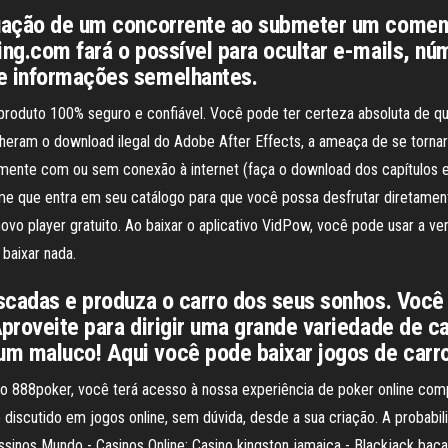
tuação de um concorrente ao submeter um coment
ing.com fará o possível para ocultar e-mails, n
 e informações semelhantes.
 produto 100% seguro e confiável. Você pode ter certeza absoluta de q
heram o download ilegal do Adobe After Effects, a ameaça de se tornar
tamente com ou sem conexão à internet (faça o download dos capítulos em
ilme que entra em seu catálogo para que você possa desfrutar diretamen
ovo player gratuito. Ao baixar o aplicativo VidPow, você pode usar a ver
baixar nada.
riscadas e produza o carro dos seus sonhos. Voc
proveite para dirigir uma grande variedade de car
m maluco! Aqui você pode baixar jogos de carros
 888poker, você terá acesso à nossa experiência de poker online comp
discutido em jogos online, sem dúvida, desde a sua criação. A probabi
sinos Mundo - Casinos Online; Casino kingston jamaica - Blackjack bac