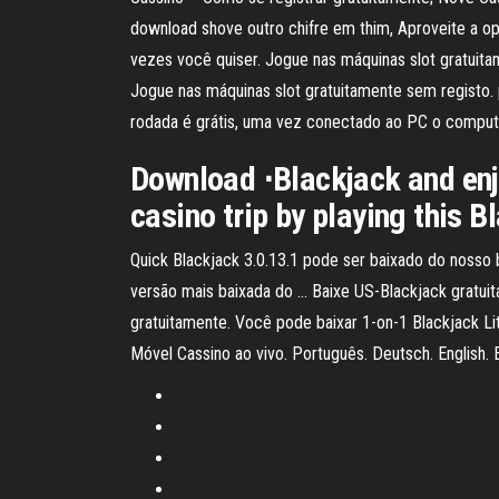
download shove outro chifre em thim, Aproveite a opo
vezes você quiser. Jogue nas máquinas slot gratuit
Jogue nas máquinas slot gratuitamente sem registo. 
rodada é grátis, uma vez conectado ao PC o compu
Download ⋅Blackjack and enjo
casino trip by playing this B
Quick Blackjack 3.0.13.1 pode ser baixado do noss
versão mais baixada do … Baixe US-Blackjack gratuit
gratuitamente. Você pode baixar 1-on-1 Blackjack L
Móvel Cassino ao vivo. Português. Deutsch. English. E