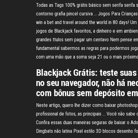
Todas as Tags 100% grátis básico sem serifa serifa s
contorno grafia pincel cursiva … Jogos Para Crianças
win a bet and travel around the world in 80 days! U
jogos de Blackjack favoritos, a dinheiro e em ambie
grandes ttulos sem pagar um centavo Nem pense em 
fundamental sabermos as regras para podermos jogar
com uma mão que a soma seja 21 ou o mais próximo 
Blackjack Grátis: teste suas 
no seu navegador, não há nec
com bônus sem depósito em 
Neste artigo, quero lhe dizer como baixar photosho
profissional de fotos, as principais … Você não sabe
Confira essas duas maneiras seguras de baixar o Adob
Dingbats não latina Pixel estilo 3D blocos desenho fo