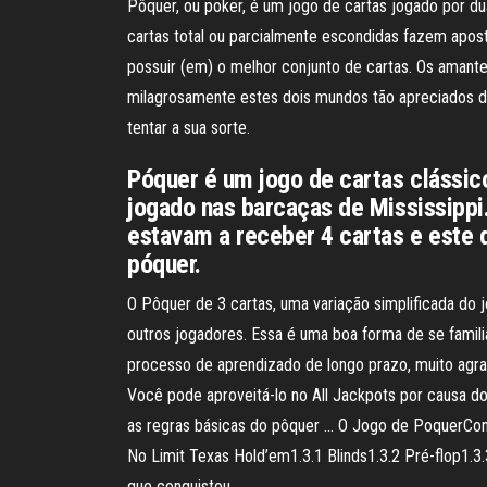
Pôquer, ou poker, é um jogo de cartas jogado por d
cartas total ou parcialmente escondidas fazem apost
possuir (em) o melhor conjunto de cartas. Os amante
milagrosamente estes dois mundos tão apreciados do 
tentar a sua sorte.
Póquer é um jogo de cartas clássic
jogado nas barcaças de Mississippi
estavam a receber 4 cartas e este q
póquer.
O Pôquer de 3 cartas, uma variação simplificada do j
outros jogadores. Essa é uma boa forma de se famili
processo de aprendizado de longo prazo, muito agra
Você pode aproveitá-lo no All Jackpots por causa d
as regras básicas do pôquer … O Jogo de PoquerCo
No Limit Texas Hold’em1.3.1 Blinds1.3.2 Pré-flop1.3.
que conquistou