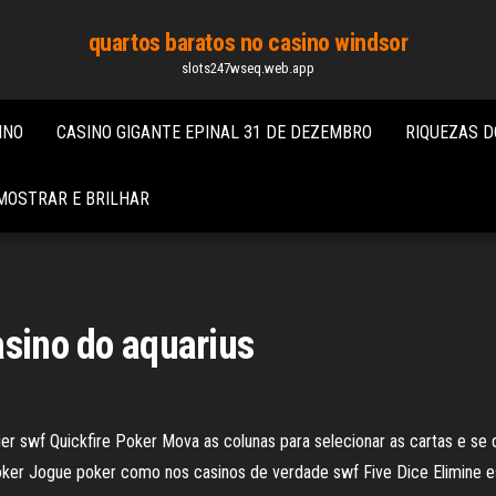
quartos baratos no casino windsor
slots247wseq.web.app
INO
CASINO GIGANTE EPINAL 31 DE DEZEMBRO
RIQUEZAS D
MOSTRAR E BRILHAR
asino do aquarius
er swf Quickfire Poker Mova as colunas para selecionar as cartas e s
oker Jogue poker como nos casinos de verdade swf Five Dice Elimine e