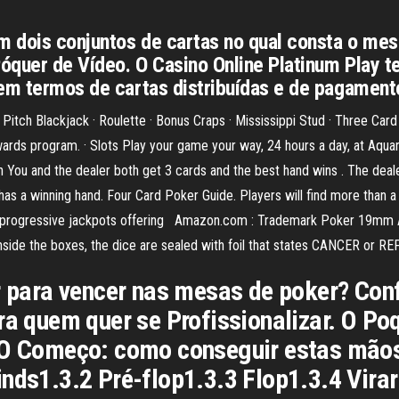
m dois conjuntos de cartas no qual consta o m
óquer de Vídeo. O Casino Online Platinum Play 
 em termos de cartas distribuídas e de pagament
Pitch Blackjack · Roulette · Bonus Craps · Mississippi Stud · Three Ca
ards program. · Slots Play your game your way, 24 hours a day, at Aqua
ou and the dealer both get 3 cards and the best hand wins . The dealer
 has a winning hand. Four Card Poker Guide. Players will find more than 
e progressive jackpots offering Amazon.com : Trademark Poker 19mm A
nside the boxes, the dice are sealed with foil that states CANCER or
er para vencer nas mesas de poker? Con
ara quem quer se Profissionalizar. O 
2 O Começo: como conseguir estas mão
nds1.3.2 Pré-flop1.3.3 Flop1.3.4 Virar