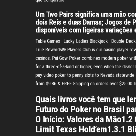
Um Two Pairs significa uma mão co
dois Reis e duas Damas; Jogos de P
disponíveis com ligeiras variações
Table Games · Lucky Ladies Blackjack · Double Deck 
True Rewards® Players Club is our casino player rew
casinos, Pai Gow Poker combines modern poker with Y
for a three-of-a-kind or higher, even when the dealer
pay video poker to penny slots to Nevada statewid
from $9.86 & FREE Shipping on orders over $25.00 I
Quais livros você tem que l
Futuro do Poker no Brasil p
O Início: Valores da Mão1.
Limit Texas Hold’em1.3.1 Bli