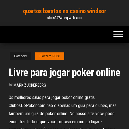
Skip
quartos baratos no casino windsor
to
slots247wseq.web.app
the
content
Category
Bloxham19356
Livre para jogar poker online
By
MARK ZUCKERBERG
Os melhores salas para jogar poker online grátis.
ClubesDePoker.com não é apenas um guia para clubes, mas
também um guia de poker online. No nosso site você pode
encontrar tudo o que você precisa em um só lugar -