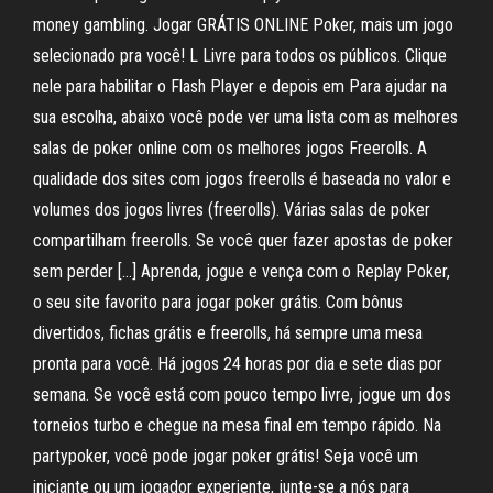
money gambling. Jogar GRÁTIS ONLINE Poker, mais um jogo
selecionado pra você! L Livre para todos os públicos. Clique
nele para habilitar o Flash Player e depois em Para ajudar na
sua escolha, abaixo você pode ver uma lista com as melhores
salas de poker online com os melhores jogos Freerolls. A
qualidade dos sites com jogos freerolls é baseada no valor e
volumes dos jogos livres (freerolls). Várias salas de poker
compartilham freerolls. Se você quer fazer apostas de poker
sem perder […] Aprenda, jogue e vença com o Replay Poker,
o seu site favorito para jogar poker grátis. Com bônus
divertidos, fichas grátis e freerolls, há sempre uma mesa
pronta para você. Há jogos 24 horas por dia e sete dias por
semana. Se você está com pouco tempo livre, jogue um dos
torneios turbo e chegue na mesa final em tempo rápido. Na
partypoker, você pode jogar poker grátis! Seja você um
iniciante ou um jogador experiente, junte-se a nós para