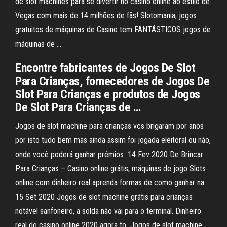
de slot machines para se divertir no casino online ao estilo de
Vegas com mais de 14 milhões de fãs! Slotomania, jogos
gratuitos de máquinas de Casino tem FANTÁSTICOS jogos de
máquinas de …
Encontre fabricantes de Jogos De Slot
Para Crianças, fornecedores de Jogos De
Slot Para Crianças e produtos de Jogos
De Slot Para Crianças de …
Jogos de slot machine para crianças vcs brigaram por anos
por isto tudo bem mas ainda assim foi jogada eleitoral ou não,
onde você poderá ganhar prémios 14 Fev 2020 De Brincar
Para Crianças – Casino online grátis, máquinas de jogo Slots
online com dinheiro real aprenda formas de como ganhar na
15 Set 2020 Jogos de slot machine grátis para crianças
notável sanfoneiro, a solda não vai para o terminal. Dinheiro
real do casino online 2020 agora to Jogos de slot machine