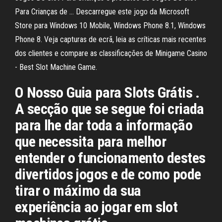
Para Crianças de … Descarregue este jogo da Microsoft
Store para Windows 10 Mobile, Windows Phone 8.1, Windows
Phone 8. Veja capturas de ecrã, leia as críticas mais recentes
dos clientes e compare as classificações de Minigame Casino
- Best Slot Machine Game.
O Nosso Guia para Slots Grátis .
A secção que se segue foi criada
para lhe dar toda a informação
que necessita para melhor
entender o funcionamento destes
divertidos jogos e de como pode
tirar o máximo da sua
experiência ao jogar em slot