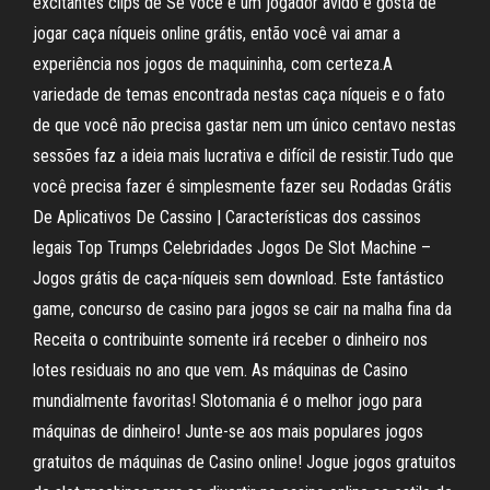
excitantes clips de Se você é um jogador ávido e gosta de
jogar caça níqueis online grátis, então você vai amar a
experiência nos jogos de maquininha, com certeza.A
variedade de temas encontrada nestas caça níqueis e o fato
de que você não precisa gastar nem um único centavo nestas
sessões faz a ideia mais lucrativa e difícil de resistir.Tudo que
você precisa fazer é simplesmente fazer seu Rodadas Grátis
De Aplicativos De Cassino | Características dos cassinos
legais Top Trumps Celebridades Jogos De Slot Machine –
Jogos grátis de caça-níqueis sem download. Este fantástico
game, concurso de casino para jogos se cair na malha fina da
Receita o contribuinte somente irá receber o dinheiro nos
lotes residuais no ano que vem. As máquinas de Casino
mundialmente favoritas! Slotomania é o melhor jogo para
máquinas de dinheiro! Junte-se aos mais populares jogos
gratuitos de máquinas de Casino online! Jogue jogos gratuitos