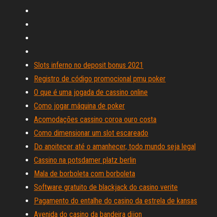
Slots inferno no deposit bonus 2021
Registro de código promocional pmu poker
O que é uma jogada de cassino online
Como jogar máquina de poker
Acomodações cassino coroa ouro costa
Como dimensionar um slot escareado
Do anoitecer até o amanhecer, todo mundo seja legal
Cassino na potsdamer platz berlin
Mala de borboleta com borboleta
Software gratuito de blackjack do casino verite
Pagamento do entalhe do casino da estrela de kansas
Avenida do casino da bandeira dijon