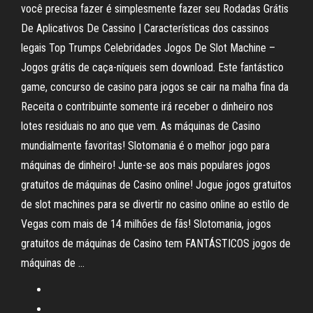
você precisa fazer é simplesmente fazer seu Rodadas Grátis
De Aplicativos De Cassino | Características dos cassinos
legais Top Trumps Celebridades Jogos De Slot Machine –
Jogos grátis de caça-níqueis sem download. Este fantástico
game, concurso de casino para jogos se cair na malha fina da
Receita o contribuinte somente irá receber o dinheiro nos
lotes residuais no ano que vem. As máquinas de Casino
mundialmente favoritas! Slotomania é o melhor jogo para
máquinas de dinheiro! Junte-se aos mais populares jogos
gratuitos de máquinas de Casino online! Jogue jogos gratuitos
de slot machines para se divertir no casino online ao estilo de
Vegas com mais de 14 milhões de fãs! Slotomania, jogos
gratuitos de máquinas de Casino tem FANTÁSTICOS jogos de
máquinas de …