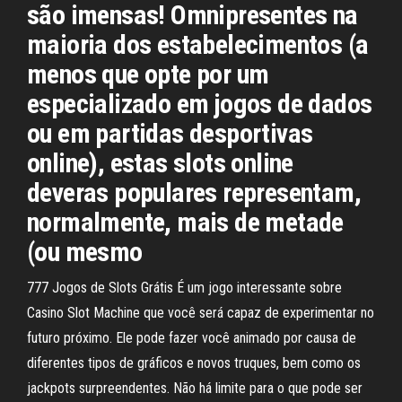
são imensas! Omnipresentes na
maioria dos estabelecimentos (a
menos que opte por um
especializado em jogos de dados
ou em partidas desportivas
online), estas slots online
deveras populares representam,
normalmente, mais de metade
(ou mesmo
777 Jogos de Slots Grátis É um jogo interessante sobre
Casino Slot Machine que você será capaz de experimentar no
futuro próximo. Ele pode fazer você animado por causa de
diferentes tipos de gráficos e novos truques, bem como os
jackpots surpreendentes. Não há limite para o que pode ser