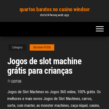
Skip
quartos baratos no casino windsor
to
slots247wseq.web.app
the
content
Category
Bloxham19356
Jogos de slot machine
grátis para crianças
By
EDITOR
Jogos de Slot Machines no Jogos 360 online, 100% grátis. Os
melhores e mais novos Jogos de Slot Machines, carros,
sorte, coin master, as monster machines, caça níquel, casino,