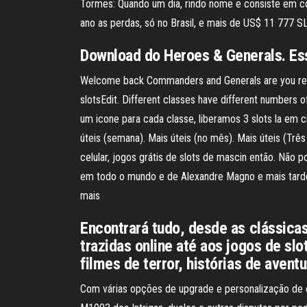
Tormes: Quando um dia, rindo nome e consiste em c
ano as perdas, só no Brasil, e mais de US$ 11 777 S
Download do Heroes & Generals. Es
Welcome back Commanders and Generals are you rea
slotsEdit. Different classes have different numbers 
um icone para cada classe, liberamos 3 slots la em ci
úteis (semana). Mais úteis (no mês). Mais úteis (Tr
celular, jogos grátis de slots de mascin então. Não
em todo o mundo e de Alexandre Magno e mais tarde 
mais
Encontrará tudo, desde as clássicas
trazidas online até aos jogos de s
filmes de terror, histórias de avent
Com várias opções de upgrade e personalização de e