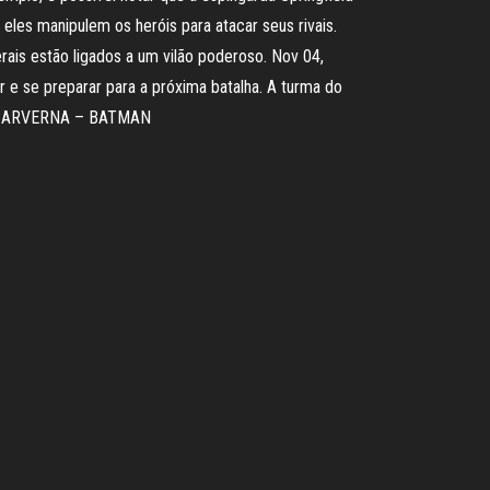
eles manipulem os heróis para atacar seus rivais.
rais estão ligados a um vilão poderoso. Nov 04,
r e se preparar para a próxima batalha. A turma do
. BATCARVERNA – BATMAN