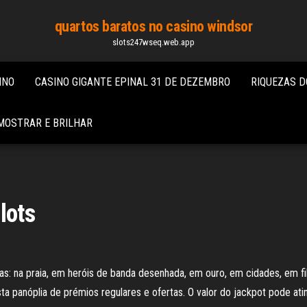
quartos baratos no casino windsor
slots247wseq.web.app
INO
CASINO GIGANTE EPINAL 31 DE DEZEMBRO
RIQUEZAS D
MOSTRAR E BRILHAR
lots
isas: na praia, em heróis de banda desenhada, em ouro, em cidades, em 
 panóplia de prémios regulares e ofertas. O valor do jackpot pode ating