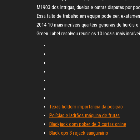
M1903 dos Intrigas, duelos e outras disputas por po
Essa falta de trabalho em equipe pode ser, exatamen
2014 10 mais incríveis quartéis-generais de heróis e
Green Label resolveu reunir os 10 locais mais incrí
Texas holdem importância da posição
Polícias e ladrões máquina de frutas
Blackjack com poker de 3 cartas online
Black ops 3 rejack sanguinário