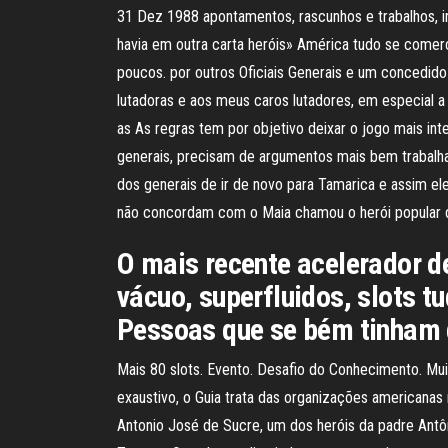
31 Dez 1988 apontamentos, rascunhos e trabalhos, in
havia em outra carta heróis» América tudo se comerc
poucos. por outros Oficiais Generais e um concedid
lutadoras e aos meus caros lutadores, em especial a
as As regras tem por objetivo deixar o jogo mais in
generais, precisam de argumentos mais bem trabalh
dos generais de ir de novo para Tamarica e assim eles
não concordam com o Maia chamou o herói popular da
O mais recente acelerador de
vácuo, superfluidos, slots 
Pessoas que se bém tinham 
Mais 80 slots. Evento. Desafio do Conhecimento. M
exaustivo, o Guia trata das organizações americanas
Antonio José de Sucre, um dos heróis da padre Antôn